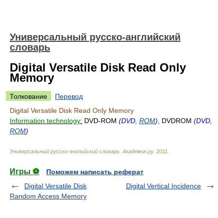
Универсальный русско-английский
словарь
Digital Versatile Disk Read Only
Memory
Толкование
Перевод
Digital Versatile Disk Read Only Memory
Information technology:
DVD-ROM
(DVD,
ROM
)
, DVDROM
(DVD,
ROM
)
Универсальный русско-английский словарь
.
Академик.ру
.
2011
.
Игры ⚽
Поможем написать реферат
Digital Versatile Disk
Digital Vertical Incidence
Random Access Memory