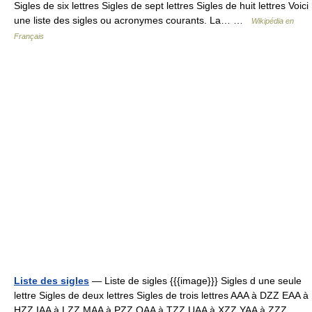
Sigles de six lettres Sigles de sept lettres Sigles de huit lettres Voici
une liste des sigles ou acronymes courants. La… …
Wikipédia en
Français
Liste des sigles
— Liste de sigles {{{image}}} Sigles d une seule
lettre Sigles de deux lettres Sigles de trois lettres AAA à DZZ EAA à
HZZ IAA à LZZ MAA à PZZ QAA à TZZ UAA à XZZ YAA à ZZZ …