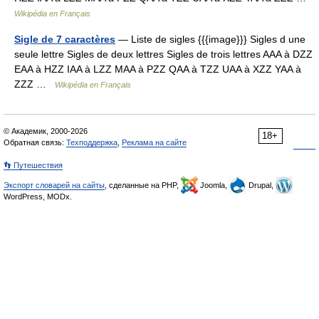
Wikipédia en Français
Sigle de 7 caractères
— Liste de sigles {{{image}}} Sigles d une
seule lettre Sigles de deux lettres Sigles de trois lettres AAA à DZZ
EAA à HZZ IAA à LZZ MAA à PZZ QAA à TZZ UAA à XZZ YAA à
ZZZ …
Wikipédia en Français
© Академик, 2000-2026
18+
Обратная связь:
Техподдержка
,
Реклама на сайте
👣 Путешествия
Экспорт словарей на сайты
, сделанные на PHP,
Joomla,
Drupal,
WordPress, MODx.